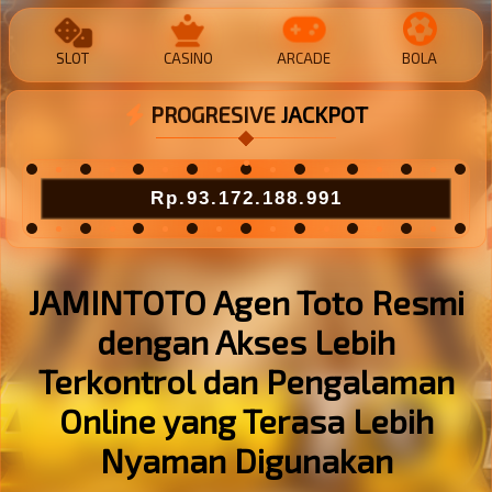
SLOT
CASINO
ARCADE
BOLA
PROGRESIVE
JACKPOT
Rp.93.172.188.991
JAMINTOTO Agen Toto Resmi
dengan Akses Lebih
Terkontrol dan Pengalaman
Online yang Terasa Lebih
Nyaman Digunakan